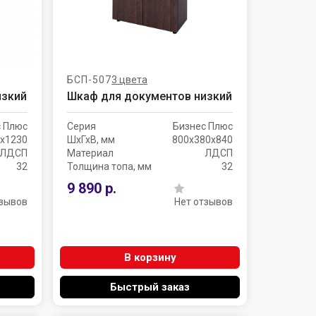
БСП-507
3 цвета
изкий
Шкаф для документов низкий
с Плюс
Серия
Бизнес Плюс
х1230
ШхГхВ, мм
800х380х840
ЛДСП
Материал
ЛДСП
32
Толщина топа, мм
32
9 890 р.
тзывов
Нет отзывов
В корзину
Быстрый заказ