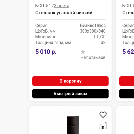
БСП-512
3 цвета
БСП-
Стеллаж угловой низкий
Стел
Серия
Бизнес Плюс
Сери
ШхГхВ, мм
380х380х840
ШхГхВ
Материал
ЛДСП
Мате
Толщина топа, мм
32
Толщи
5 010 р.
5 62
Нет отзывов
В корзину
Быстрый заказ