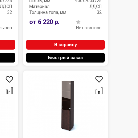
0х725
ШхГхВ, мм
900х700х725
ЛДСП
Материал
ЛДСП
32
Толщина топа, мм
32
от 6 220 р.
тзывов
Нет отзывов
В корзину
Быстрый заказ