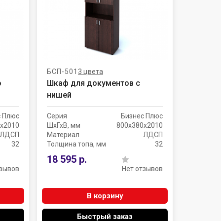
БСП-501
3 цвета
о
Шкаф для документов с
нишей
с Плюс
Серия
Бизнес Плюс
х2010
ШхГхВ, мм
800х380х2010
ЛДСП
Материал
ЛДСП
32
Толщина топа, мм
32
18 595 р.
тзывов
Нет отзывов
В корзину
Быстрый заказ