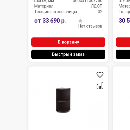
ШхГхВ, мм
3000х1100х750
ШхГхВ
Материал
ЛДСП
Мате
Толщина столешницы
32
Толщ
от 33 690 р.
30 5
Нет отзывов
В корзину
Быстрый заказ