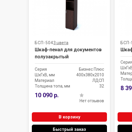
БСП-504
3 цвета
БСП-
Шкаф-пенал для документов
Шкаф
полузакрытый
Сери
ШхГхВ
Серия
Бизнес Плюс
Мате
ШхГхВ, мм
400х380х2010
Толщи
Материал
ЛДСП
Толщина топа, мм
32
8 39
10 090 р.
Нет отзывов
В корзину
Быстрый заказ