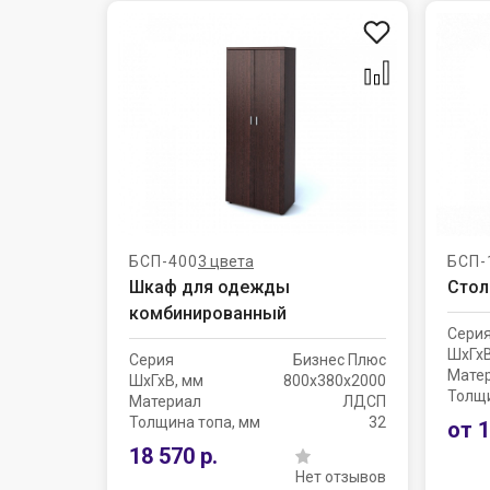
БСП-400
3 цвета
БСП-
Шкаф для одежды
Стол
комбинированный
Сери
ШхГхВ
Серия
Бизнес Плюс
Мате
ШхГхВ, мм
800х380х2000
Толщ
Материал
ЛДСП
Толщина топа, мм
32
от 1
18 570 р.
Нет отзывов