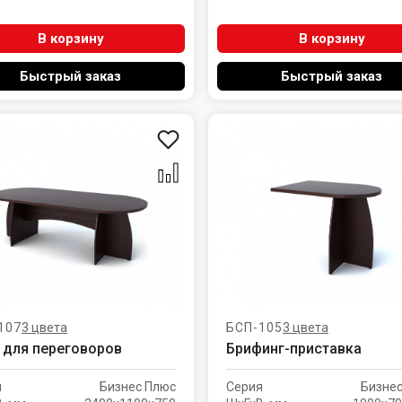
В корзину
В корзину
Быстрый заказ
Быстрый заказ
107
3 цвета
БСП-105
3 цвета
 для переговоров
Брифинг-приставка
я
Бизнес Плюс
Серия
Бизне