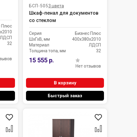
БСП-505
3 цвета
Шкаф-пенал для документов
со стеклом
с Плюс
х2010
Серия
Бизнес Плюс
ЛДСП
ШхГхВ, мм
400х380х2010
32
Материал
ЛДСП
Толщина топа, мм
32
тзывов
15 555 р.
Нет отзывов
В корзину
Быстрый заказ