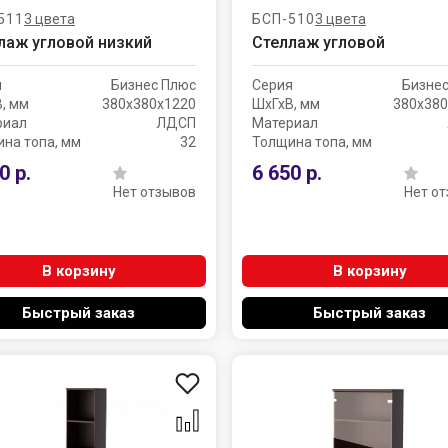
511
3 цвета
БСП-510
3 цвета
лаж угловой низкий
Стеллаж угловой
я
Бизнес Плюс
Серия
Бизне
, мм
380х380х1220
ШхГхВ, мм
380х380
риал
ЛДСП
Материал
на топа, мм
32
Толщина топа, мм
0 р.
6 650 р.
Нет отзывов
Нет о
В корзину
В корзину
Быстрый заказ
Быстрый заказ