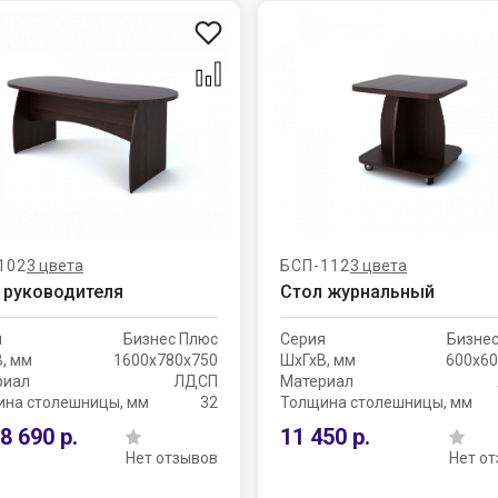
102
3 цвета
БСП-112
3 цвета
 руководителя
Стол журнальный
я
Бизнес Плюс
Серия
Бизне
, мм
1600х780х750
ШхГхВ, мм
600х60
риал
ЛДСП
Материал
ина столешницы, мм
32
Толщина столешницы, мм
8 690 р.
11 450 р.
Нет отзывов
Нет о