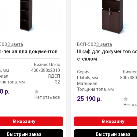
503
3 цвета
БСП-502
3 цвета
-пенал для документов
Шкаф для документов с
стеклом
я
Бизнес Плюс
, мм
400х380х2010
Серия
Бизне
риал
ЛДСП
ШхГхВ, мм
800х380
на топа, мм
32
Материал
Толщина топа, мм
0 р.
Нет отзывов
25 190 р.
Нет о
В корзину
В корзину
Быстрый заказ
Быстрый заказ