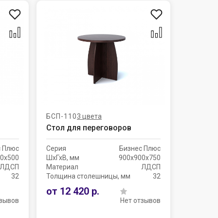
БСП-110
3 цвета
Стол для переговоров
с Плюс
Серия
Бизнес Плюс
0х500
ШхГхВ, мм
900х900х750
ЛДСП
Материал
ЛДСП
32
Толщина столешницы, мм
32
от 12 420 р.
тзывов
Нет отзывов