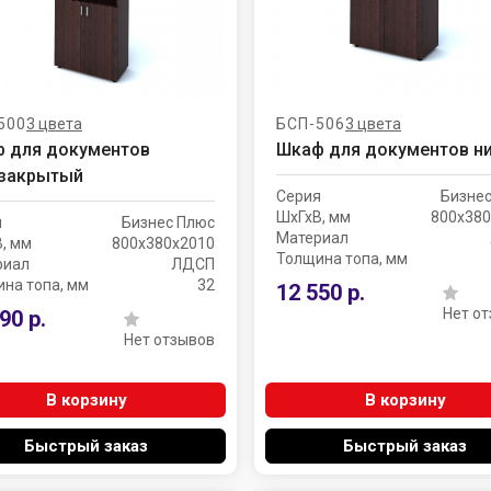
500
3 цвета
БСП-506
3 цвета
 для документов
Шкаф для документов н
закрытый
Серия
Бизне
ШхГхВ, мм
800х380
я
Бизнес Плюс
Материал
, мм
800х380х2010
Толщина топа, мм
риал
ЛДСП
на топа, мм
32
12 550 р.
Нет о
90 р.
Нет отзывов
В корзину
В корзину
Быстрый заказ
Быстрый заказ