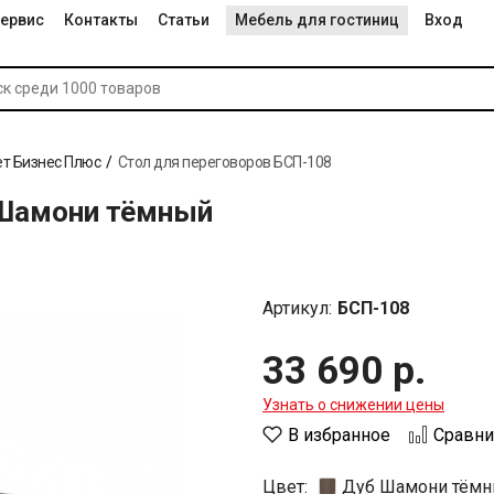
ервис
Контакты
Статьи
Мебель для гостиниц
Вход
т Бизнес Плюс
Стол для переговоров БСП-108
 Шамони тёмный
Артикул:
БСП-108
33 690 р.
Узнать о снижении цены
В избранное
Сравни
Цвет:
Дуб Шамони тём