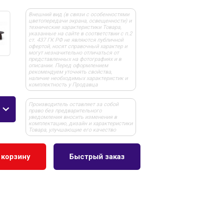
Внешний вид (в связи с особенностями
цветопередачи экрана, освещенности) и
технические характеристики Товара,
указанные на сайте в соответствии с п.2
ст. 437 ГК РФ не являются публичной
офертой, носят справочный характер и
могут незначительно отличаться от
представленных на фотографиях и в
описании. Перед оформлением
рекомендуем уточнять свойства,
наличие необходимых характеристик и
комплектность у Продавца
Производитель оставляет за собой
право без предварительного
уведомления вносить изменения в
комплектацию, дизайн и характеристики
Товара, улучшающие его качество
 корзину
Быстрый заказ