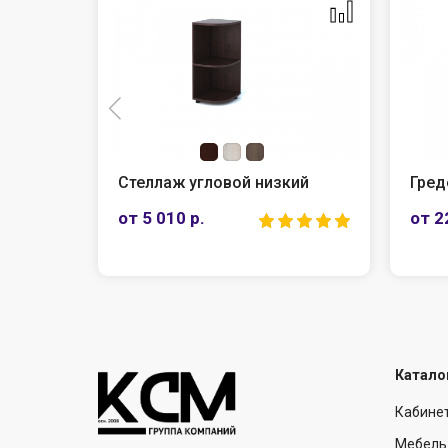
ий
Греденция
Шкаф
пол
от 22 050 р.
от 1
Катало
Кабине
Мебель