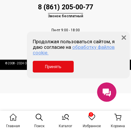
8 (861) 205-00-77
Звонок бесплатный
Пн-пт 9:00 - 18:00
Сб, Вс - выходной
Продолжая пользоваться сайтом, я
Краснодар, ул. Зиповская, д. 5, литер Х
даю согласие на
обработку файлов
cookie.
info@kcm.su
© 2008 - 2024 ООО «КСМ-КОМПЛЕКТ» ● Все права защищены ● Информация на сайте
Принять
www.kcm.su не является публичной офертой
Главная
Поиск
Каталог
Избранное
Корзина