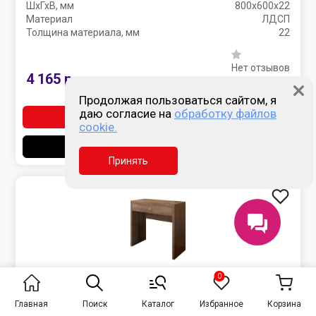
ШхГхВ, мм
800х600х22
Материал
ЛДСП
Толщина материала, мм
22
Нет отзывов
4 165 р.
Продолжая пользоваться сайтом, я
даю согласие на
обработку файлов
В корзину
cookie.
Быстрый заказ
Принять
ВЭ303.2
3 цвета
Главная
Поиск
Каталог
Избранное
Корзина
Туалетный столик Восток Эконом 800х400х820 мм