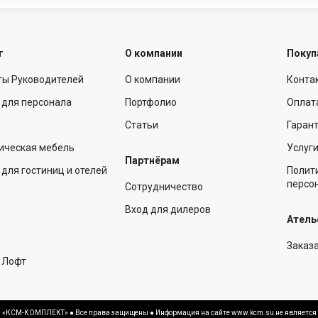
г
О компании
Покуп
ты Руководителей
О компании
Конта
 для персонала
Портфолио
Оплат
Статьи
Гарант
ическая мебель
Услуг
Партнёрам
для гостиниц и отелей
Полит
персо
Сотрудничество
Вход для дилеров
ы
Атель
Заказ
 Лофт
О «КСМ-КОМПЛЕКТ» ● Все права защищены ● Информация на сайте www.kcm.su не является 