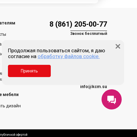
8 (861) 205-00-77
ателям
Звонок бесплатный
кты
а и доставка
Продолжая пользоваться сайтом, я даю
ия и возврат
согласие на
обработку файлов cookie.
Пн-пт 9:00 - 18:00
Сб, Вс - выходной
и
Принять
Краснодар, ул. Зиповская,
ика обработки
д. 5, литер Х
нальных данных
info@kcm.su
е мебели
ать дизайн
публичной офертой