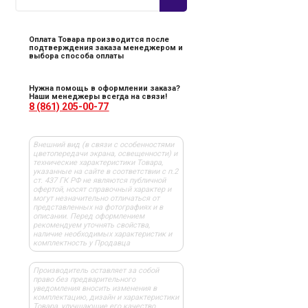
Оплата Товара производится после
подтверждения заказа менеджером и
выбора способа оплаты
Нужна помощь в оформлении заказа?
Наши менеджеры всегда на связи!
8 (861) 205-00-77
Внешний вид (в связи с особенностями
цветопередачи экрана, освещенности) и
технические характеристики Товара,
указанные на сайте в соответствии с п.2
ст. 437 ГК РФ не являются публичной
офертой, носят справочный характер и
могут незначительно отличаться от
представленных на фотографиях и в
описании. Перед оформлением
рекомендуем уточнять свойства,
наличие необходимых характеристик и
комплектность у Продавца
Производитель оставляет за собой
право без предварительного
уведомления вносить изменения в
комплектацию, дизайн и характеристики
Товара, улучшающие его качество