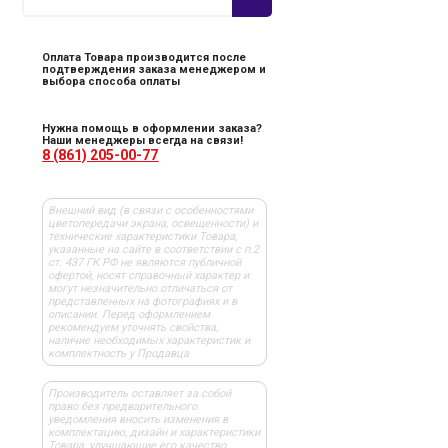
Оплата Товара производится после
подтверждения заказа менеджером и
выбора способа оплаты
Нужна помощь в оформлении заказа?
Наши менеджеры всегда на связи!
8 (861) 205-00-77
Внешний вид (в связи с особенностями
цветопередачи экрана, освещенности) и
технические характеристики Товара,
указанные на сайте в соответствии с п.2
ст. 437 ГК РФ не являются публичной
офертой, носят справочный характер и
могут незначительно отличаться от
представленных на фотографиях и в
описании. Перед оформлением
рекомендуем уточнять свойства,
наличие необходимых характеристик и
комплектность у Продавца
Производитель оставляет за собой
право без предварительного
уведомления вносить изменения в
комплектацию, дизайн и характеристики
Товара, улучшающие его качество