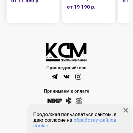
от 11 450 р.
от 6
от 19 190 р.
Присоединяйтесь
Принимаем к оплате
Продолжая пользоваться сайтом, я
8 (861) 205-00-77
даю согласие на
обработку файлов
cookie.
Звонок бесплатный