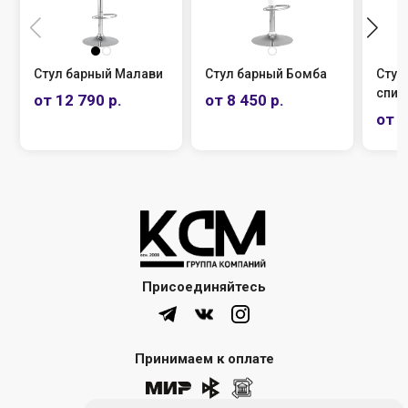
Стул барный Малави
Стул барный Бомба
Стул 
спин
от 12 790 р.
от 8 450 р.
от 1
Присоединяйтесь
Принимаем к оплате