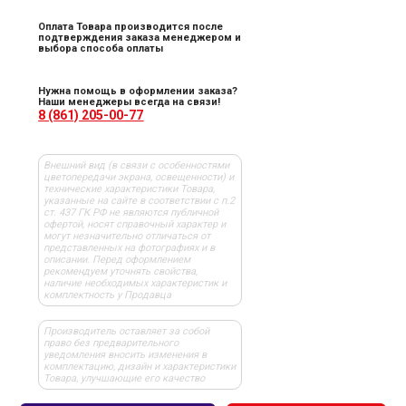
Оплата Товара производится после
подтверждения заказа менеджером и
выбора способа оплаты
Нужна помощь в оформлении заказа?
Наши менеджеры всегда на связи!
8 (861) 205-00-77
Внешний вид (в связи с особенностями
цветопередачи экрана, освещенности) и
технические характеристики Товара,
указанные на сайте в соответствии с п.2
ст. 437 ГК РФ не являются публичной
офертой, носят справочный характер и
могут незначительно отличаться от
представленных на фотографиях и в
описании. Перед оформлением
рекомендуем уточнять свойства,
наличие необходимых характеристик и
комплектность у Продавца
Производитель оставляет за собой
право без предварительного
уведомления вносить изменения в
комплектацию, дизайн и характеристики
Товара, улучшающие его качество