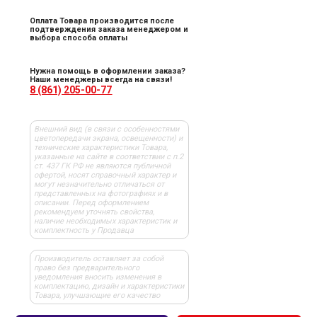
Оплата Товара производится после
подтверждения заказа менеджером и
выбора способа оплаты
Нужна помощь в оформлении заказа?
Наши менеджеры всегда на связи!
8 (861) 205-00-77
Внешний вид (в связи с особенностями
цветопередачи экрана, освещенности) и
технические характеристики Товара,
указанные на сайте в соответствии с п.2
ст. 437 ГК РФ не являются публичной
офертой, носят справочный характер и
могут незначительно отличаться от
представленных на фотографиях и в
описании. Перед оформлением
рекомендуем уточнять свойства,
наличие необходимых характеристик и
комплектность у Продавца
Производитель оставляет за собой
право без предварительного
уведомления вносить изменения в
комплектацию, дизайн и характеристики
Товара, улучшающие его качество