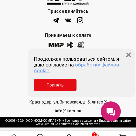
Присоединяйтесь
Принимаем к оплате
Продолжая пользоваться сайтом, я
8 (861) 205-00-77
даю согласие на
обработку файлов
cookie.
Звонок бесплатный
Принять
Пн-пт 9:00 - 18:00
Сб, Вс - выходной
Краснодар, ул. Зиповская, д. 5, литер Х
info@kcm.su
© 2008 - 2024 ООО «КСМ-КОМПЛЕКТ» ● Все права защищены ● Информация на сайте
www.kcm.su не является публичной офертой