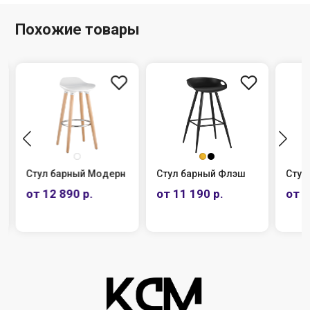
Похожие товары
Стул барный Модерн
Стул барный Флэш
Стул
от 12 890 р.
от 11 190 р.
от 7