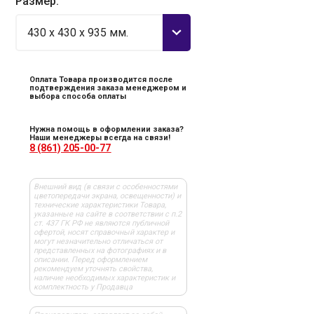
Размер:
430 x 430 x 935 мм.
Оплата Товара производится после
подтверждения заказа менеджером и
выбора способа оплаты
Нужна помощь в оформлении заказа?
Наши менеджеры всегда на связи!
8 (861) 205-00-77
Внешний вид (в связи с особенностями
цветопередачи экрана, освещенности) и
технические характеристики Товара,
указанные на сайте в соответствии с п.2
ст. 437 ГК РФ не являются публичной
офертой, носят справочный характер и
могут незначительно отличаться от
представленных на фотографиях и в
описании. Перед оформлением
рекомендуем уточнять свойства,
наличие необходимых характеристик и
комплектность у Продавца