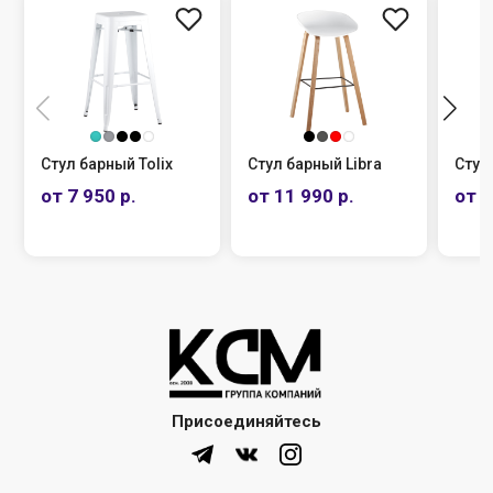
Стул барный Tolix
Стул барный Libra
Стул
от 7 950 р.
от 11 990 р.
от 1
Присоединяйтесь