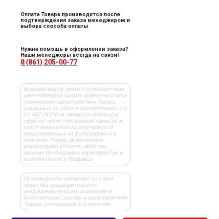
Оплата Товара производится после
подтверждения заказа менеджером и
выбора способа оплаты
Нужна помощь в оформлении заказа?
Наши менеджеры всегда на связи!
8 (861) 205-00-77
Внешний вид (в связи с особенностями
цветопередачи экрана, освещенности) и
технические характеристики Товара,
указанные на сайте в соответствии с п.2
ст. 437 ГК РФ не являются публичной
офертой, носят справочный характер и
могут незначительно отличаться от
представленных на фотографиях и в
описании. Перед оформлением
рекомендуем уточнять свойства,
наличие необходимых характеристик и
комплектность у Продавца
Производитель оставляет за собой
право без предварительного
уведомления вносить изменения в
комплектацию, дизайн и характеристики
Товара, улучшающие его качество