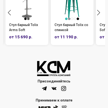
ix
Стул барный Tolix со
Стул барный Tolix
спинкой
Soft
от 11 190 р.
от 11 190 р.
Присоединяйтесь
Принимаем к оплате