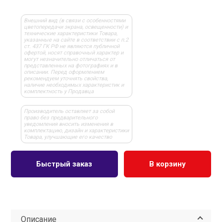
Внешний вид (в связи с особенностями
цветопередачи экрана, освещенности) и
технические характеристики Товара,
указанные на сайте в соответствии с п.2
ст. 437 ГК РФ не являются публичной
офертой, носят справочный характер и
могут незначительно отличаться от
представленных на фотографиях и в
описании. Перед оформлением
рекомендуем уточнять свойства,
наличие необходимых характеристик и
комплектность у Продавца
Производитель оставляет за собой
право без предварительного
уведомления вносить изменения в
комплектацию, дизайн и характеристики
Товара, улучшающие его качество
Быстрый заказ
В корзину
Описание