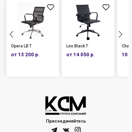
Opera LB T
Leo Black T
Chai
от 13 200 р.
от 14 050 р.
10 3
Присоединяйтесь