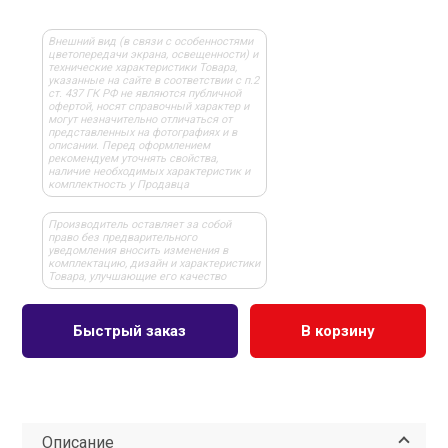
Внешний вид (в связи с особенностями
цветопередачи экрана, освещенности) и
технические характеристики Товара,
указанные на сайте в соответствии с п.2
ст. 437 ГК РФ не являются публичной
офертой, носят справочный характер и
могут незначительно отличаться от
представленных на фотографиях и в
описании. Перед оформлением
рекомендуем уточнять свойства,
наличие необходимых характеристик и
комплектность у Продавца
Производитель оставляет за собой
право без предварительного
уведомления вносить изменения в
комплектацию, дизайн и характеристики
Товара, улучшающие его качество
Быстрый заказ
В корзину
Описание