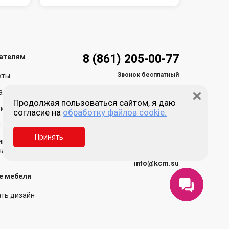
8 (861) 205-00-77
ателям
Звонок бесплатный
кты
а и доставка
Продолжая пользоваться сайтом, я даю
ия и возврат
согласие на
обработку файлов cookie.
Пн-пт 9:00 - 18:00
Сб, Вс - выходной
и
Принять
Краснодар, ул. Зиповская,
ика обработки
д. 5, литер Х
нальных данных
info@kcm.su
е мебели
ать дизайн