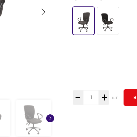
+
В
шт.