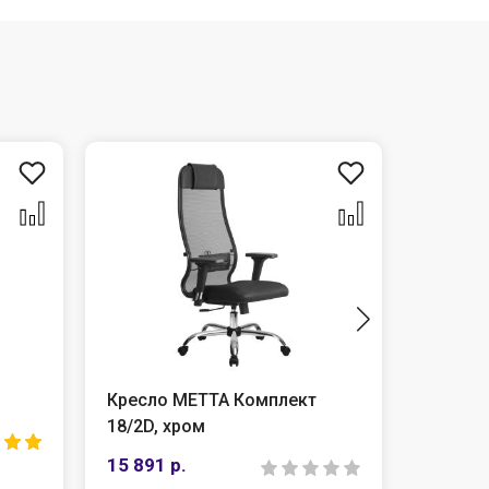
Кресло МЕТТА Комплект
Chairm
18/2D, хром
от 9 10
15 891 р.