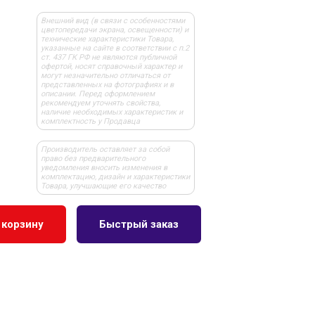
Внешний вид (в связи с особенностями
цветопередачи экрана, освещенности) и
технические характеристики Товара,
указанные на сайте в соответствии с п.2
ст. 437 ГК РФ не являются публичной
офертой, носят справочный характер и
могут незначительно отличаться от
представленных на фотографиях и в
описании. Перед оформлением
рекомендуем уточнять свойства,
наличие необходимых характеристик и
комплектность у Продавца
Производитель оставляет за собой
право без предварительного
уведомления вносить изменения в
комплектацию, дизайн и характеристики
Товара, улучшающие его качество
 корзину
Быстрый заказ