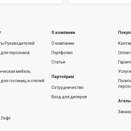
г
О компании
Покуп
ты Руководителей
О компании
Конта
 для персонала
Портфолио
Оплат
Статьи
Гарант
ическая мебель
Услуг
Партнёрам
для гостиниц и отелей
Полит
персо
Сотрудничество
Вход для дилеров
ы
Атель
Заказ
 Лофт