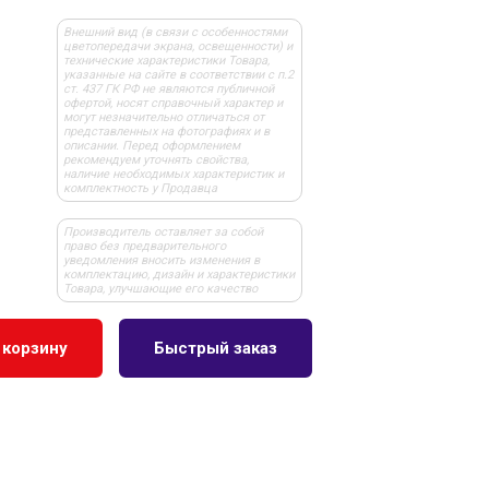
Внешний вид (в связи с особенностями
цветопередачи экрана, освещенности) и
технические характеристики Товара,
указанные на сайте в соответствии с п.2
ст. 437 ГК РФ не являются публичной
офертой, носят справочный характер и
могут незначительно отличаться от
представленных на фотографиях и в
описании. Перед оформлением
рекомендуем уточнять свойства,
наличие необходимых характеристик и
комплектность у Продавца
Производитель оставляет за собой
право без предварительного
уведомления вносить изменения в
комплектацию, дизайн и характеристики
Товара, улучшающие его качество
 корзину
Быстрый заказ