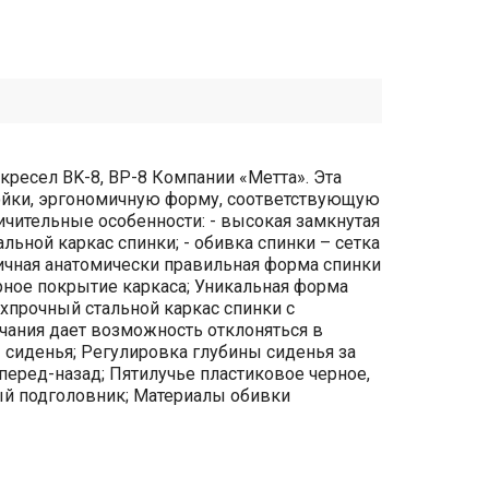
есел BK-8, BP-8 Компании «Метта». Эта
ойки, эргономичную форму, соответствующую
чительные особенности: - высокая замкнутая
льной каркас спинки; - обивка спинки – сетка
мичная анатомически правильная форма спинки
ерное покрытие каркаса; Уникальная форма
рхпрочный стальной каркас спинки с
чания дает возможность отклоняться в
 сиденья; Регулировка глубины сиденья за
еред-назад; Пятилучье пластиковое черное,
й подголовник; Материалы обивки