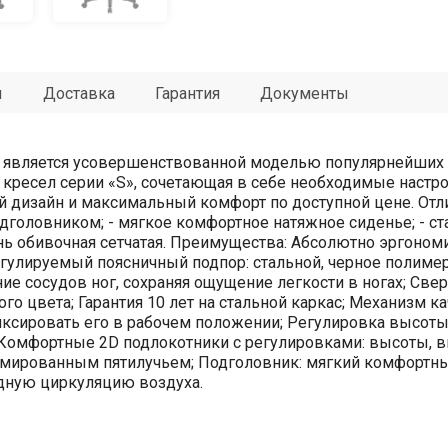
ы
Доставка
Гарантия
Документы
является усовершенствованной моделью популярнейших кр
кресел серии «S», сочетающая в себе необходимые настр
 дизайн и максимальный комфорт по доступной цене. Отли
головником; - мягкое комфортное натяжное сиденье; - ста
кань обивочная сетчатая. Преимущества: Абсолютно эргоно
 Регулируемый поясничный подпор: стальной, черное полим
ие сосудов ног, сохраняя ощущение легкости в ногах; Све
 цвета; Гарантия 10 лет на стальной каркас; Механизм ка
фиксировать его в рабочем положении; Регулировка высоты
Комфортные 2D подлокотники с регулировками: высоты, вп
мированным пятилучьем; Подголовник: мягкий комфортны
одную циркуляцию воздуха.