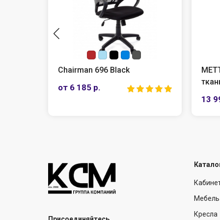
Chairman 696 Black
МЕТТА Комплект
ткань,PL
от 6 185 р.
13 998 р.
Катало
Кабине
Мебель
Кресла
Присоединяйтесь