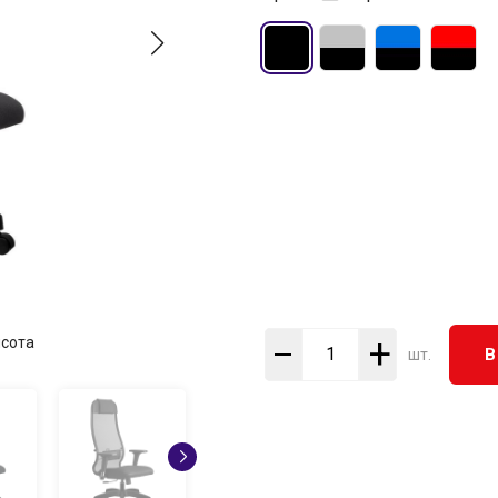
+
сота
В
шт.