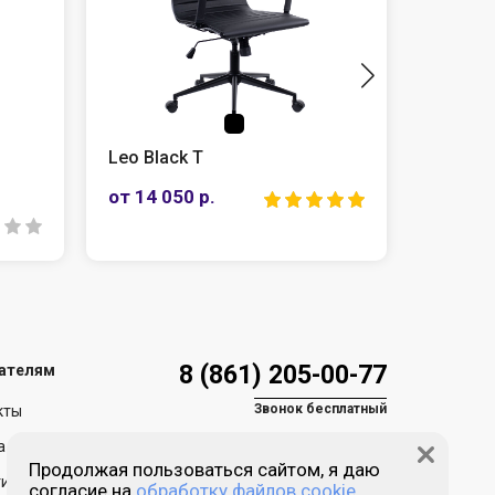
Leo Black T
МЕТТА SU-BK130-8
от 14 050 р.
10 300 р.
8 (861) 205-00-77
ателям
Звонок бесплатный
кты
а и доставка
Продолжая пользоваться сайтом, я даю
ия и возврат
согласие на
обработку файлов cookie.
Пн-пт 9:00 - 18:00