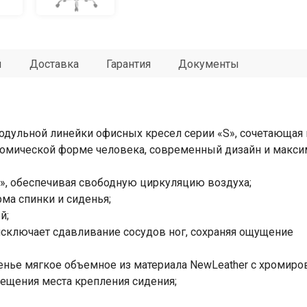
ы
Доставка
Гарантия
Документы
дульной линейки офисных кресел серии «S», сочетающая 
омической форме человека, современный дизайн и максим
», обеспечивая свободную циркуляцию воздуха;
ма спинки и сиденья;
й;
исключает сдавливание сосудов ног, сохраняя ощущение
енье мягкое объемное из материала NewLeather с хромир
мещения места крепления сидения;