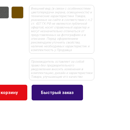
Внешний вид (в связи с особенностями
цветопередачи экрана, освещенности) и
технические характеристики Товара,
указанные на сайте в соответствии с п.2
ст. 437 ГК РФ не являются публичной
офертой, носят справочный характер и
могут незначительно отличаться от
представленных на фотографиях и в
описании. Перед оформлением
рекомендуем уточнять свойства,
наличие необходимых характеристик и
комплектность у Продавца
Производитель оставляет за собой
право без предварительного
уведомления вносить изменения в
комплектацию, дизайн и характеристики
Товара, улучшающие его качество
 корзину
Быстрый заказ