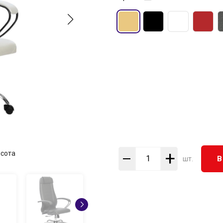
+
сота
В
шт.