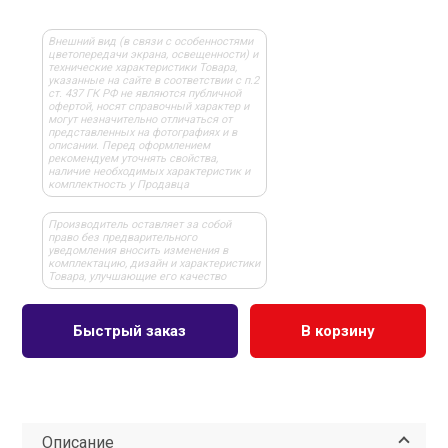
Внешний вид (в связи с особенностями
цветопередачи экрана, освещенности) и
технические характеристики Товара,
указанные на сайте в соответствии с п.2
ст. 437 ГК РФ не являются публичной
офертой, носят справочный характер и
могут незначительно отличаться от
представленных на фотографиях и в
описании. Перед оформлением
рекомендуем уточнять свойства,
наличие необходимых характеристик и
комплектность у Продавца
Производитель оставляет за собой
право без предварительного
уведомления вносить изменения в
комплектацию, дизайн и характеристики
Товара, улучшающие его качество
Быстрый заказ
В корзину
Описание