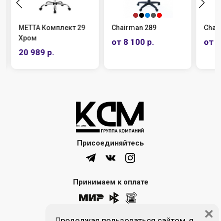
МЕТТА Комплект 29
Chairman 289
Chai
Хром
от 8 100 р.
от 1
20 989 р.
Присоединяйтесь
Принимаем к оплате
Продолжая пользоваться сайтом, я