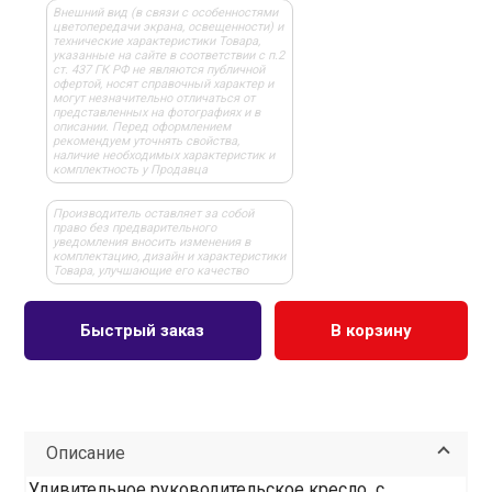
Внешний вид (в связи с особенностями
цветопередачи экрана, освещенности) и
технические характеристики Товара,
указанные на сайте в соответствии с п.2
ст. 437 ГК РФ не являются публичной
офертой, носят справочный характер и
могут незначительно отличаться от
представленных на фотографиях и в
описании. Перед оформлением
рекомендуем уточнять свойства,
наличие необходимых характеристик и
комплектность у Продавца
Производитель оставляет за собой
право без предварительного
уведомления вносить изменения в
комплектацию, дизайн и характеристики
Товара, улучшающие его качество
Быстрый заказ
В корзину
Описание
Удивительное руководительское кресло с