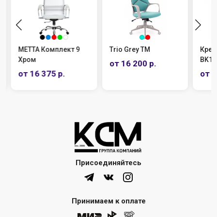
МЕТТА Комплект 9
Trio Grey TM
Крес
Хром
BK13
от 16 200 р.
от 16 375 р.
от 1
Присоединяйтесь
Принимаем к оплате