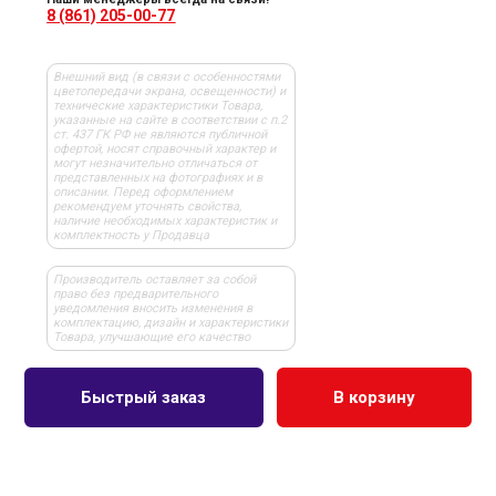
8 (861) 205-00-77
Внешний вид (в связи с особенностями
цветопередачи экрана, освещенности) и
технические характеристики Товара,
указанные на сайте в соответствии с п.2
ст. 437 ГК РФ не являются публичной
офертой, носят справочный характер и
могут незначительно отличаться от
представленных на фотографиях и в
описании. Перед оформлением
рекомендуем уточнять свойства,
наличие необходимых характеристик и
комплектность у Продавца
Производитель оставляет за собой
право без предварительного
уведомления вносить изменения в
комплектацию, дизайн и характеристики
Товара, улучшающие его качество
Быстрый заказ
В корзину