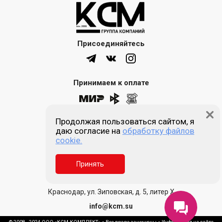
Присоединяйтесь
Принимаем к оплате
Продолжая пользоваться сайтом, я
8 (861) 205-00-77
даю согласие на
обработку файлов
cookie.
Звонок бесплатный
Принять
Пн-пт 9:00 - 18:00
Сб, Вс - выходной
Краснодар, ул. Зиповская, д. 5, литер Х
info@kcm.su