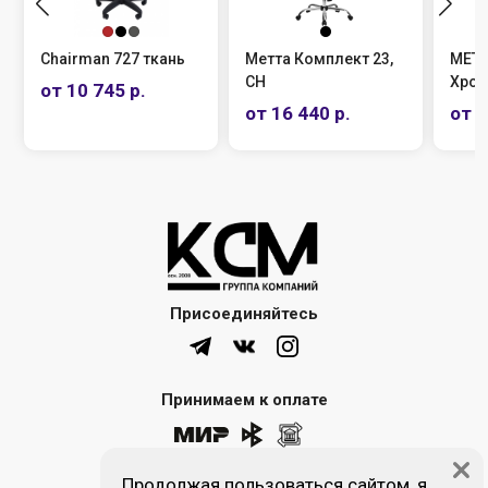
кань
Метта Комплект 23,
МЕТТА Комплект 19,
СН
Хром
от 16 440 р.
от 14 560 р.
Присоединяйтесь
Принимаем к оплате
Продолжая пользоваться сайтом, я