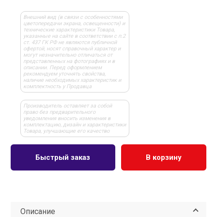
Внешний вид (в связи с особенностями
цветопередачи экрана, освещенности) и
технические характеристики Товара,
указанные на сайте в соответствии с п.2
ст. 437 ГК РФ не являются публичной
офертой, носят справочный характер и
могут незначительно отличаться от
представленных на фотографиях и в
описании. Перед оформлением
рекомендуем уточнять свойства,
наличие необходимых характеристик и
комплектность у Продавца
Производитель оставляет за собой
право без предварительного
уведомления вносить изменения в
комплектацию, дизайн и характеристики
Товара, улучшающие его качество
Быстрый заказ
В корзину
Описание