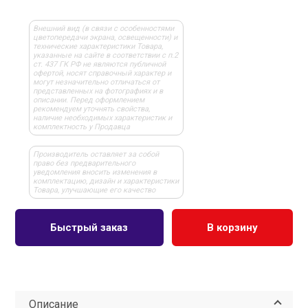
Внешний вид (в связи с особенностями
цветопередачи экрана, освещенности) и
технические характеристики Товара,
указанные на сайте в соответствии с п.2
ст. 437 ГК РФ не являются публичной
офертой, носят справочный характер и
могут незначительно отличаться от
представленных на фотографиях и в
описании. Перед оформлением
рекомендуем уточнять свойства,
наличие необходимых характеристик и
комплектность у Продавца
Производитель оставляет за собой
право без предварительного
уведомления вносить изменения в
комплектацию, дизайн и характеристики
Товара, улучшающие его качество
Быстрый заказ
В корзину
Описание