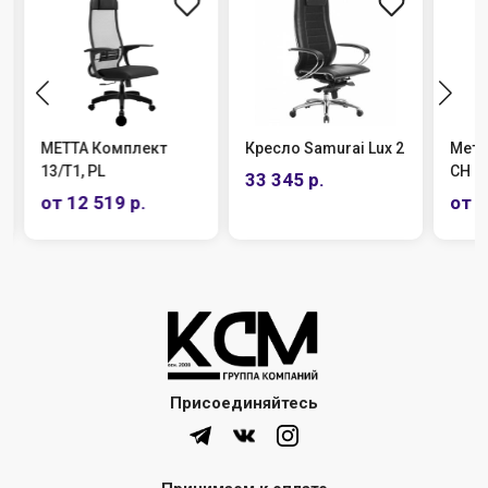
МЕТТА Комплект
Кресло Samurai Lux 2
Метт
13/T1, PL
СН
33 345 р.
от 12 519 р.
от 1
Присоединяйтесь