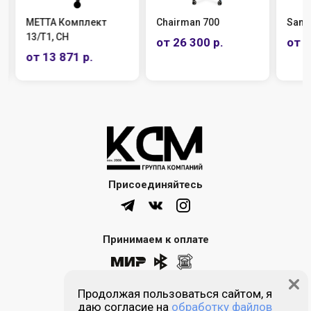
МЕТТА Комплект
Chairman 700
Samu
13/T1, СН
от 26 300 р.
от 3
от 13 871 р.
Присоединяйтесь
Принимаем к оплате
Продолжая пользоваться сайтом, я
8 (861) 205-00-77
даю согласие на
обработку файлов