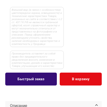
Внешний вид (в связи с особенностями
цветопередачи экрана, освещенности) и
технические характеристики Товара,
указанные на сайте в соответствии с п.2
ст. 437 ГК РФ не являются публичной
офертой, носят справочный характер и
могут незначительно отличаться от
представленных на фотографиях и в
описании. Перед оформлением
рекомендуем уточнять свойства,
наличие необходимых характеристик и
комплектность у Продавца
Производитель оставляет за собой
право без предварительного
уведомления вносить изменения в
комплектацию, дизайн и характеристики
Товара, улучшающие его качество
Быстрый заказ
В корзину
Описание