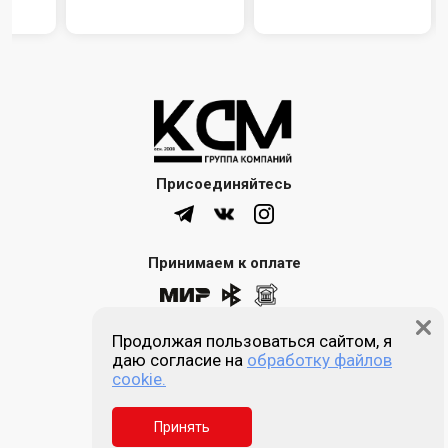
Присоединяйтесь
Принимаем к оплате
Продолжая пользоваться сайтом, я
8 (861) 205-00-77
даю согласие на
обработку файлов
cookie.
Звонок бесплатный
Принять
Пн-пт 9:00 - 18:00
Сб, Вс - выходной