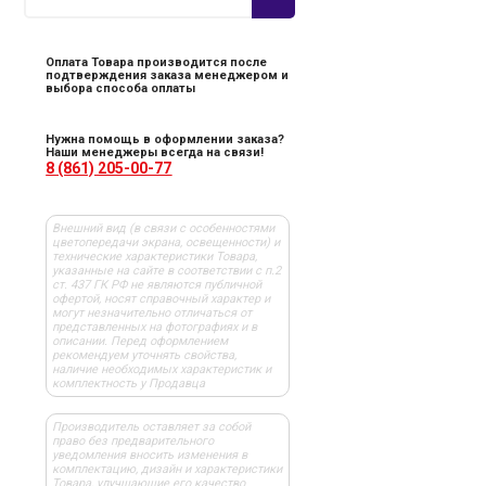
Оплата Товара производится после
подтверждения заказа менеджером и
выбора способа оплаты
Нужна помощь в оформлении заказа?
Наши менеджеры всегда на связи!
8 (861) 205-00-77
Внешний вид (в связи с особенностями
цветопередачи экрана, освещенности) и
технические характеристики Товара,
указанные на сайте в соответствии с п.2
ст. 437 ГК РФ не являются публичной
офертой, носят справочный характер и
могут незначительно отличаться от
представленных на фотографиях и в
описании. Перед оформлением
рекомендуем уточнять свойства,
наличие необходимых характеристик и
комплектность у Продавца
Производитель оставляет за собой
право без предварительного
уведомления вносить изменения в
комплектацию, дизайн и характеристики
Товара, улучшающие его качество