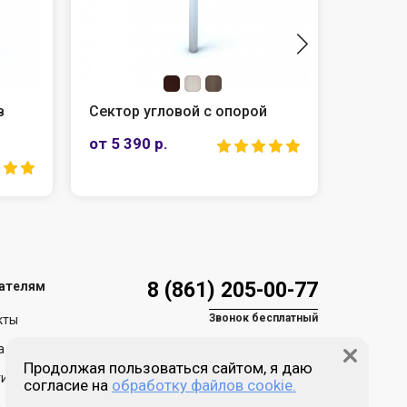
в
Сектор угловой с опорой
Тумба 
от 5 390 р.
от 13 3
8 (861) 205-00-77
ателям
Звонок бесплатный
кты
а и доставка
Продолжая пользоваться сайтом, я даю
ия и возврат
согласие на
обработку файлов cookie.
Пн-пт 9:00 - 18:00
Сб, Вс - выходной