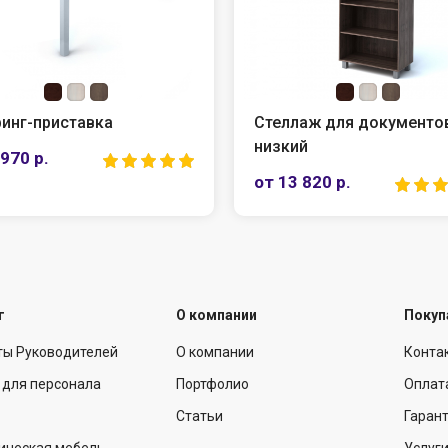
инг-приставка
Стеллаж для документо
низкий
 970 р.
от 13 820 р.
г
О компании
Покуп
ты Руководителей
О компании
Конта
 для персонала
Портфолио
Оплат
Статьи
Гарант