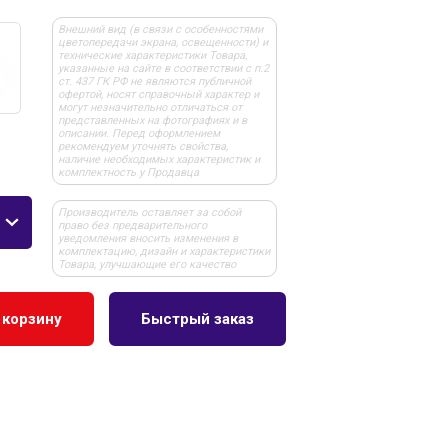
Внешний вид (в связи с особенностями
цветопередачи экрана, освещенности) и
технические характеристики Товара,
указанные на сайте в соответствии с п.2
ст. 437 ГК РФ не являются публичной
офертой, носят справочный характер и
могут незначительно отличаться от
представленных на фотографиях и в
описании. Перед оформлением
рекомендуем уточнять свойства,
наличие необходимых характеристик и
комплектность у Продавца
Производитель оставляет за собой
право без предварительного
уведомления вносить изменения в
комплектацию, дизайн и характеристики
Товара, улучшающие его качество
 корзину
Быстрый заказ