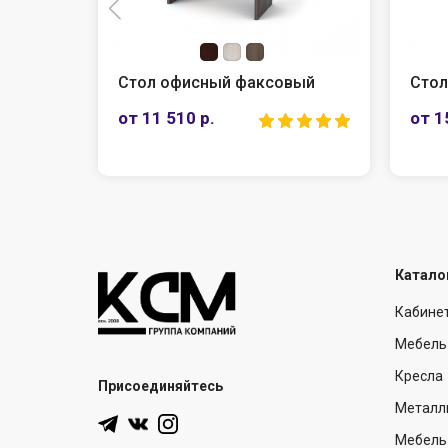
исный факсовый
Стол компьютерный
0 р.
от 15 920 р.
Катало
Кабине
Мебель
Кресла
Присоединяйтесь
Металл
Мебель 