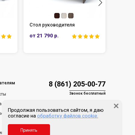
одителя
Шкаф для документов
закрытый
.
от 23 690 р.
8 (861) 205-00-77
ателям
Звонок бесплатный
кты
а и доставка
Продолжая пользоваться сайтом, я даю
ия и возврат
согласие на
обработку файлов cookie.
Пн-пт 9:00 - 18:00
Сб, Вс - выходной
и
Принять
Краснодар, ул. Зиповская,
ика обработки