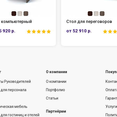
Стол для переговоров
Стол руков
от 52 910 р.
от 21 790 р
г
О компании
Покуп
ты Руководителей
О компании
Конта
 для персонала
Портфолио
Оплат
Статьи
Гарант
ическая мебель
Услуг
Партнёрам
для гостиниц и отелей
Полит