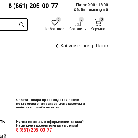
8 (861) 205-00-77
Пн-пт 9:00 - 18:00
Сб, Вс - выходной
Избранное
Сравнить
Корзина
Кабинет Спектр Плюс
Оплата Товара производится после
подтверждения заказа менеджером и
выбора способа оплаты
ть
Нужна помощь в оформлении заказа?
Наши менеджеры всегда на связи!
8 (861) 205-00-77
ный