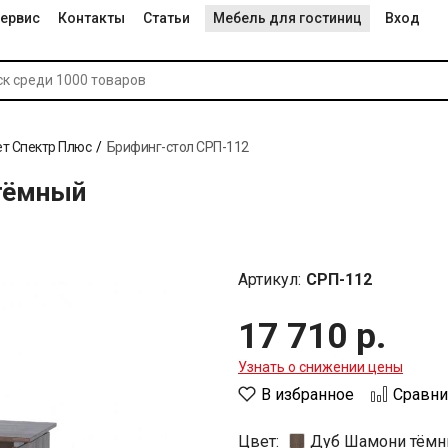
ервис
Контакты
Статьи
Мебель для гостиниц
Вход
т Спектр Плюс
Брифинг-стол СРП-112
тёмный
Артикул:
СРП-112
17 710 р.
Узнать о снижении цены
В избранное
Сравни
Цвет:
Дуб Шамони тём