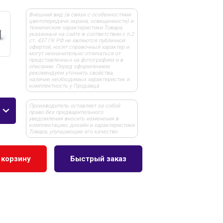
Внешний вид (в связи с особенностями
цветопередачи экрана, освещенности) и
технические характеристики Товара,
указанные на сайте в соответствии с п.2
ст. 437 ГК РФ не являются публичной
офертой, носят справочный характер и
могут незначительно отличаться от
представленных на фотографиях и в
описании. Перед оформлением
рекомендуем уточнять свойства,
наличие необходимых характеристик и
комплектность у Продавца
Производитель оставляет за собой
право без предварительного
уведомления вносить изменения в
комплектацию, дизайн и характеристики
Товара, улучшающие его качество
 корзину
Быстрый заказ