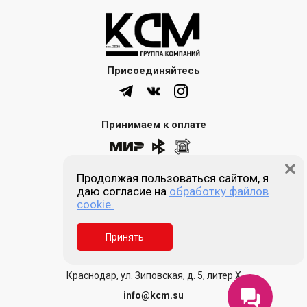
Присоединяйтесь
Принимаем к оплате
Продолжая пользоваться сайтом, я
8 (861) 205-00-77
даю согласие на
обработку файлов
cookie.
Звонок бесплатный
Принять
Пн-пт 9:00 - 18:00
Сб, Вс - выходной
Краснодар, ул. Зиповская, д. 5, литер Х
info@kcm.su