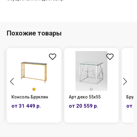
Похожие товары
Консоль Бруклин
Арт деко 55х55
Брук
от 31 449 р.
от 20 559 р.
от 3