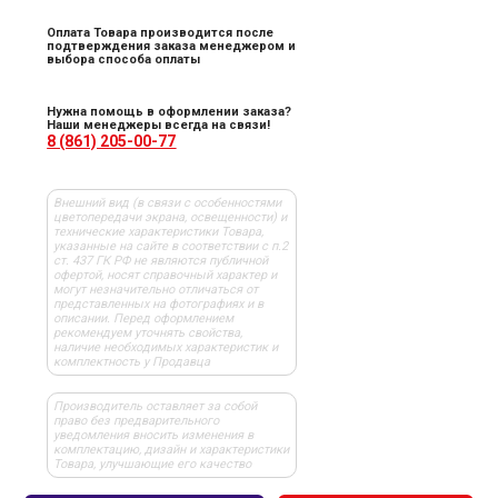
Оплата Товара производится после
подтверждения заказа менеджером и
выбора способа оплаты
Нужна помощь в оформлении заказа?
Наши менеджеры всегда на связи!
8 (861) 205-00-77
Внешний вид (в связи с особенностями
цветопередачи экрана, освещенности) и
технические характеристики Товара,
указанные на сайте в соответствии с п.2
ст. 437 ГК РФ не являются публичной
офертой, носят справочный характер и
могут незначительно отличаться от
представленных на фотографиях и в
описании. Перед оформлением
рекомендуем уточнять свойства,
наличие необходимых характеристик и
комплектность у Продавца
Производитель оставляет за собой
право без предварительного
уведомления вносить изменения в
комплектацию, дизайн и характеристики
Товара, улучшающие его качество