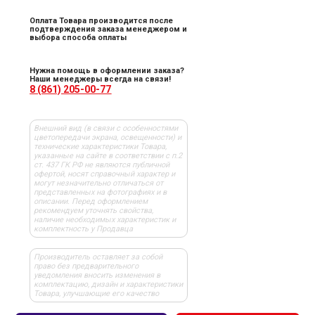
Оплата Товара производится после
подтверждения заказа менеджером и
выбора способа оплаты
Нужна помощь в оформлении заказа?
Наши менеджеры всегда на связи!
8 (861) 205-00-77
Внешний вид (в связи с особенностями
цветопередачи экрана, освещенности) и
технические характеристики Товара,
указанные на сайте в соответствии с п.2
ст. 437 ГК РФ не являются публичной
офертой, носят справочный характер и
могут незначительно отличаться от
представленных на фотографиях и в
описании. Перед оформлением
рекомендуем уточнять свойства,
наличие необходимых характеристик и
комплектность у Продавца
Производитель оставляет за собой
право без предварительного
уведомления вносить изменения в
комплектацию, дизайн и характеристики
Товара, улучшающие его качество