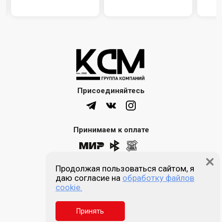
Присоединяйтесь
Принимаем к оплате
Продолжая пользоваться сайтом, я
8 (861) 205-00-77
даю согласие на
обработку файлов
cookie.
Звонок бесплатный
Принять
Пн-пт 9:00 - 18:00
Сб, Вс - выходной