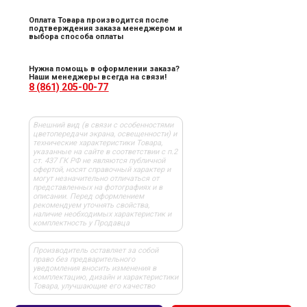
Оплата Товара производится после
подтверждения заказа менеджером и
выбора способа оплаты
Нужна помощь в оформлении заказа?
Наши менеджеры всегда на связи!
8 (861) 205-00-77
Внешний вид (в связи с особенностями
цветопередачи экрана, освещенности) и
технические характеристики Товара,
указанные на сайте в соответствии с п.2
ст. 437 ГК РФ не являются публичной
офертой, носят справочный характер и
могут незначительно отличаться от
представленных на фотографиях и в
описании. Перед оформлением
рекомендуем уточнять свойства,
наличие необходимых характеристик и
комплектность у Продавца
Производитель оставляет за собой
право без предварительного
уведомления вносить изменения в
комплектацию, дизайн и характеристики
Товара, улучшающие его качество