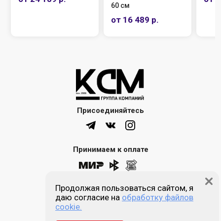
60 см
от 16 489 р.
Присоединяйтесь
Принимаем к оплате
Продолжая пользоваться сайтом, я
8 (861) 205-00-77
даю согласие на
обработку файлов
cookie.
Звонок бесплатный