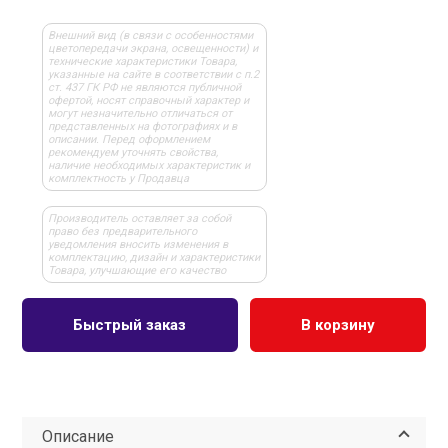
Внешний вид (в связи с особенностями
цветопередачи экрана, освещенности) и
технические характеристики Товара,
указанные на сайте в соответствии с п.2
ст. 437 ГК РФ не являются публичной
офертой, носят справочный характер и
могут незначительно отличаться от
представленных на фотографиях и в
описании. Перед оформлением
рекомендуем уточнять свойства,
наличие необходимых характеристик и
комплектность у Продавца
Производитель оставляет за собой
право без предварительного
уведомления вносить изменения в
комплектацию, дизайн и характеристики
Товара, улучшающие его качество
Быстрый заказ
В корзину
Описание