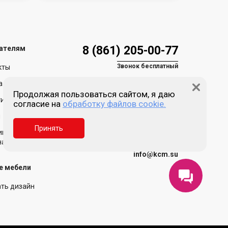
8 (861) 205-00-77
ателям
Звонок бесплатный
кты
а и доставка
Продолжая пользоваться сайтом, я даю
ия и возврат
согласие на
обработку файлов cookie.
Пн-пт 9:00 - 18:00
Сб, Вс - выходной
и
Принять
Краснодар, ул. Зиповская,
ика обработки
д. 5, литер Х
нальных данных
info@kcm.su
е мебели
ать дизайн