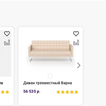
в
Диван трехместный Варна
Диван т
56 535 р.
45 150 р