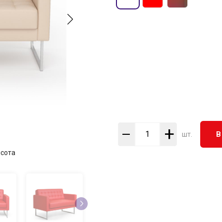
+
В
шт.
сота