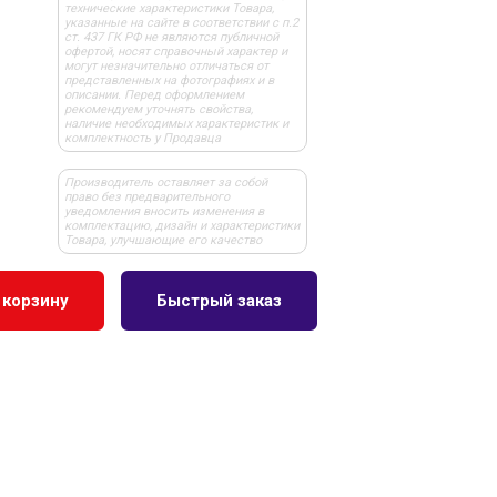
технические характеристики Товара,
указанные на сайте в соответствии с п.2
ст. 437 ГК РФ не являются публичной
офертой, носят справочный характер и
могут незначительно отличаться от
представленных на фотографиях и в
описании. Перед оформлением
рекомендуем уточнять свойства,
наличие необходимых характеристик и
комплектность у Продавца
Производитель оставляет за собой
право без предварительного
уведомления вносить изменения в
комплектацию, дизайн и характеристики
Товара, улучшающие его качество
 корзину
Быстрый заказ