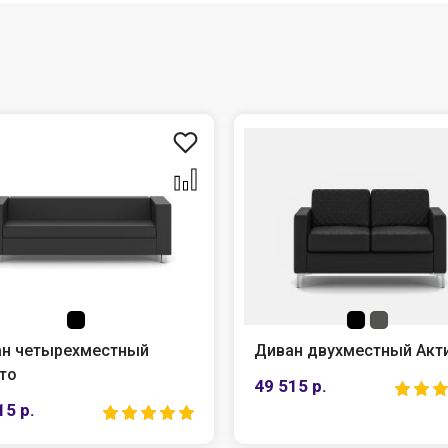
н четырехместный
Диван двухместный Акти
то
49 515 р.
5 р.