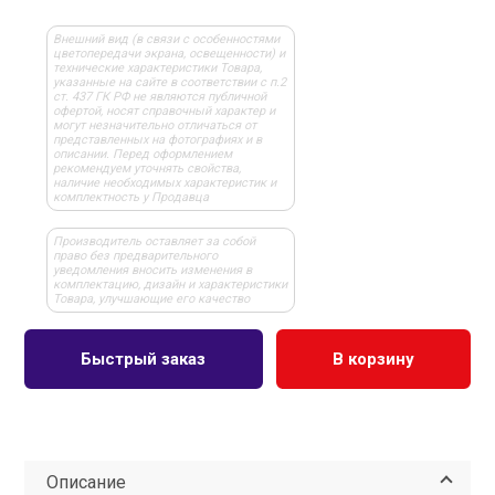
Внешний вид (в связи с особенностями
цветопередачи экрана, освещенности) и
технические характеристики Товара,
указанные на сайте в соответствии с п.2
ст. 437 ГК РФ не являются публичной
офертой, носят справочный характер и
могут незначительно отличаться от
представленных на фотографиях и в
описании. Перед оформлением
рекомендуем уточнять свойства,
наличие необходимых характеристик и
комплектность у Продавца
Производитель оставляет за собой
право без предварительного
уведомления вносить изменения в
комплектацию, дизайн и характеристики
Товара, улучшающие его качество
Быстрый заказ
В корзину
Описание