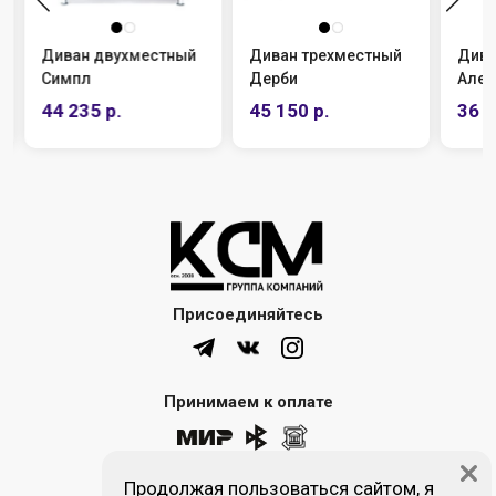
Диван двухместный
Диван трехместный
Дива
Симпл
Дерби
Алек
44 235 р.
45 150 р.
36 9
Присоединяйтесь
Принимаем к оплате
Продолжая пользоваться сайтом, я