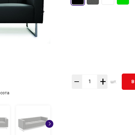
+
В
шт.
сота