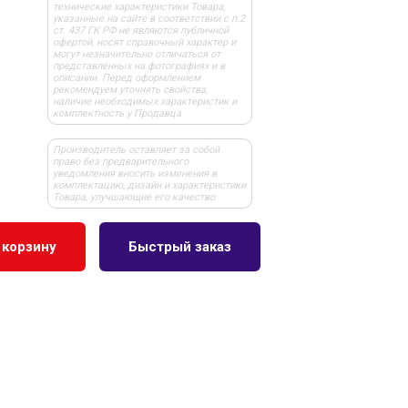
технические характеристики Товара,
указанные на сайте в соответствии с п.2
ст. 437 ГК РФ не являются публичной
офертой, носят справочный характер и
могут незначительно отличаться от
представленных на фотографиях и в
описании. Перед оформлением
рекомендуем уточнять свойства,
наличие необходимых характеристик и
комплектность у Продавца
Производитель оставляет за собой
право без предварительного
уведомления вносить изменения в
комплектацию, дизайн и характеристики
Товара, улучшающие его качество
 корзину
Быстрый заказ