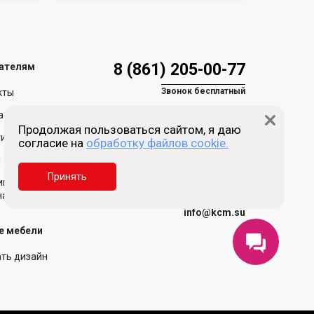
8 (861) 205-00-77
ателям
Звонок бесплатный
кты
а и доставка
Продолжая пользоваться сайтом, я даю
ия и возврат
согласие на
обработку файлов cookie.
Пн-пт 9:00 - 18:00
Сб, Вс - выходной
и
Принять
Краснодар, ул. Зиповская,
ика обработки
д. 5, литер Х
нальных данных
info@kcm.su
е мебели
ать дизайн