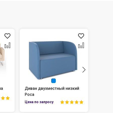
на
Диван двухместный низкий
Диван 
Роса
Лайт
97 365 