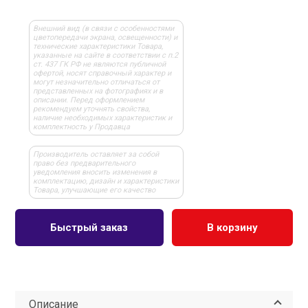
Внешний вид (в связи с особенностями
цветопередачи экрана, освещенности) и
технические характеристики Товара,
указанные на сайте в соответствии с п.2
ст. 437 ГК РФ не являются публичной
офертой, носят справочный характер и
могут незначительно отличаться от
представленных на фотографиях и в
описании. Перед оформлением
рекомендуем уточнять свойства,
наличие необходимых характеристик и
комплектность у Продавца
Производитель оставляет за собой
право без предварительного
уведомления вносить изменения в
комплектацию, дизайн и характеристики
Товара, улучшающие его качество
Быстрый заказ
В корзину
Описание