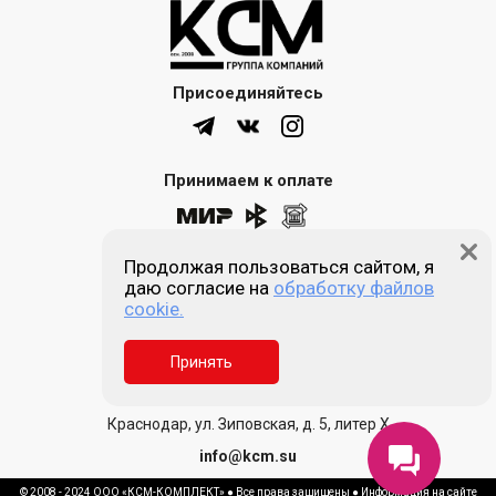
Присоединяйтесь
Принимаем к оплате
Продолжая пользоваться сайтом, я
8 (861) 205-00-77
даю согласие на
обработку файлов
cookie.
Звонок бесплатный
Принять
Пн-пт 9:00 - 18:00
Сб, Вс - выходной
Краснодар, ул. Зиповская, д. 5, литер Х
info@kcm.su
© 2008 - 2024 ООО «КСМ-КОМПЛЕКТ» ● Все права защищены ● Информация на сайте