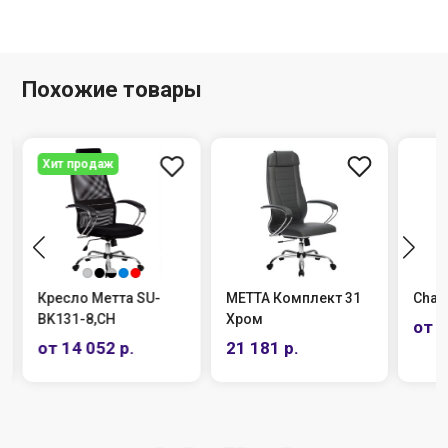
Похожие товары
Хит продаж
Кресло Метта SU-
МЕТТА Комплект 31
Chai
BK131-8,СН
Хром
от 5
от 14 052 р.
21 181 р.