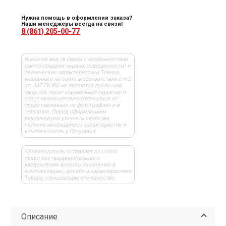
Нужна помощь в оформлении заказа?
Наши менеджеры всегда на связи!
8 (861) 205-00-77
Внешний вид (в связи с особенностями
цветопередачи экрана, освещенности) и
технические характеристики Товара,
указанные на сайте в соответствии с п.2
ст. 437 ГК РФ не являются публичной
офертой, носят справочный характер и
могут незначительно отличаться от
представленных на фотографиях и в
описании. Перед оформлением
рекомендуем уточнять свойства,
наличие необходимых характеристик и
комплектность у Продавца
Производитель оставляет за собой
право без предварительного
уведомления вносить изменения в
комплектацию, дизайн и характеристики
Товара, улучшающие его качество
Описание