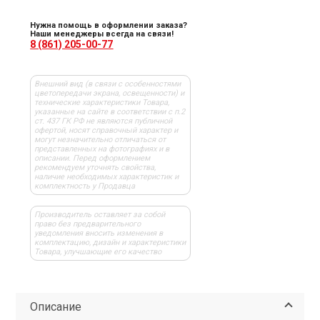
Нужна помощь в оформлении заказа?
Наши менеджеры всегда на связи!
8 (861) 205-00-77
Внешний вид (в связи с особенностями
цветопередачи экрана, освещенности) и
технические характеристики Товара,
указанные на сайте в соответствии с п.2
ст. 437 ГК РФ не являются публичной
офертой, носят справочный характер и
могут незначительно отличаться от
представленных на фотографиях и в
описании. Перед оформлением
рекомендуем уточнять свойства,
наличие необходимых характеристик и
комплектность у Продавца
Производитель оставляет за собой
право без предварительного
уведомления вносить изменения в
комплектацию, дизайн и характеристики
Товара, улучшающие его качество
Описание