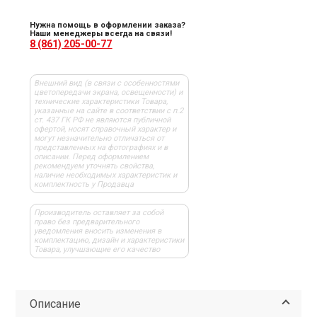
Нужна помощь в оформлении заказа?
Наши менеджеры всегда на связи!
8 (861) 205-00-77
Внешний вид (в связи с особенностями
цветопередачи экрана, освещенности) и
технические характеристики Товара,
указанные на сайте в соответствии с п.2
ст. 437 ГК РФ не являются публичной
офертой, носят справочный характер и
могут незначительно отличаться от
представленных на фотографиях и в
описании. Перед оформлением
рекомендуем уточнять свойства,
наличие необходимых характеристик и
комплектность у Продавца
Производитель оставляет за собой
право без предварительного
уведомления вносить изменения в
комплектацию, дизайн и характеристики
Товара, улучшающие его качество
Описание