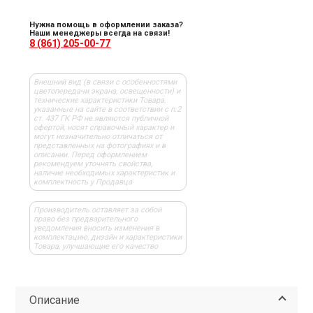
Нужна помощь в оформлении заказа?
Наши менеджеры всегда на связи!
8 (861) 205-00-77
Внешний вид (в связи с особенностями
цветопередачи экрана, освещенности) и
технические характеристики Товара,
указанные на сайте в соответствии с п.2
ст. 437 ГК РФ не являются публичной
офертой, носят справочный характер и
могут незначительно отличаться от
представленных на фотографиях и в
описании. Перед оформлением
рекомендуем уточнять свойства,
наличие необходимых характеристик и
комплектность у Продавца
Производитель оставляет за собой
право без предварительного
уведомления вносить изменения в
комплектацию, дизайн и характеристики
Товара, улучшающие его качество
Описание