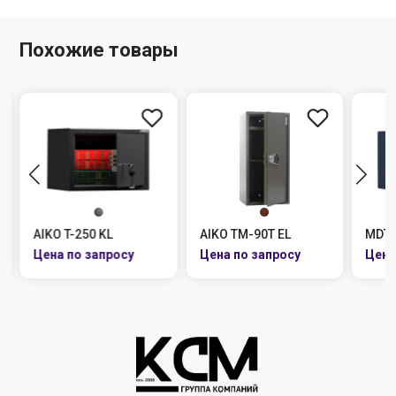
Похожие товары
AIKO T-250 KL
AIKO TM-90T EL
MDTB