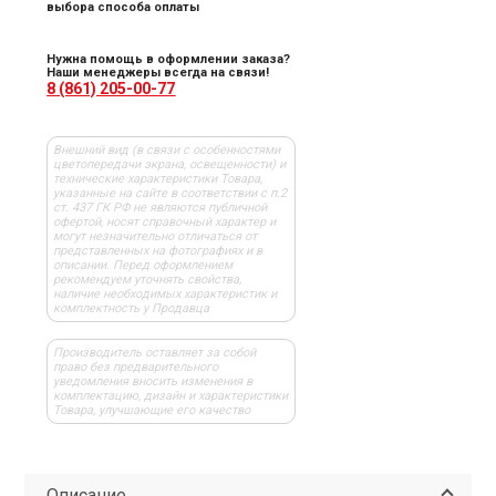
выбора способа оплаты
Нужна помощь в оформлении заказа?
Наши менеджеры всегда на связи!
8 (861) 205-00-77
Внешний вид (в связи с особенностями
цветопередачи экрана, освещенности) и
технические характеристики Товара,
указанные на сайте в соответствии с п.2
ст. 437 ГК РФ не являются публичной
офертой, носят справочный характер и
могут незначительно отличаться от
представленных на фотографиях и в
описании. Перед оформлением
рекомендуем уточнять свойства,
наличие необходимых характеристик и
комплектность у Продавца
Производитель оставляет за собой
право без предварительного
уведомления вносить изменения в
комплектацию, дизайн и характеристики
Товара, улучшающие его качество
Описание