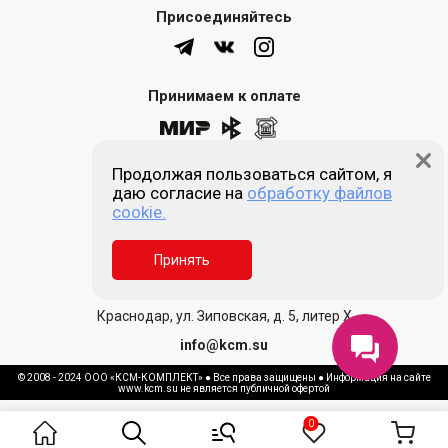
Присоединяйтесь
Принимаем к оплате
Продолжая пользоваться сайтом, я
8 (861) 205-00-77
даю согласие на
обработку файлов
cookie.
Звонок бесплатный
Принять
Пн-пт 9:00 - 18:00
Сб, Вс - выходной
Краснодар, ул. Зиповская, д. 5, литер Х
info@kcm.su
© 2008 - 2024 ООО «КСМ-КОМПЛЕКТ» ● Все права защищены ● Информация на сайте
www.kcm.su не является публичной офертой