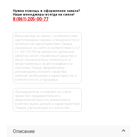
Нужна помощь в оформлении заказа?
Наши менеджеры всегда на связи!
8 (861) 205-00-77
Внешний вид (в связи с особенностями
цветопередачи экрана, освещенности) и
технические характеристики Товара,
указанные на сайте в соответствии с п.2
ст. 437 ГК РФ не являются публичной
офертой, носят справочный характер и
могут незначительно отличаться от
представленных на фотографиях и в
описании. Перед оформлением
рекомендуем уточнять свойства,
наличие необходимых характеристик и
комплектность у Продавца
Производитель оставляет за собой
право без предварительного
уведомления вносить изменения в
комплектацию, дизайн и характеристики
Товара, улучшающие его качество
Описание