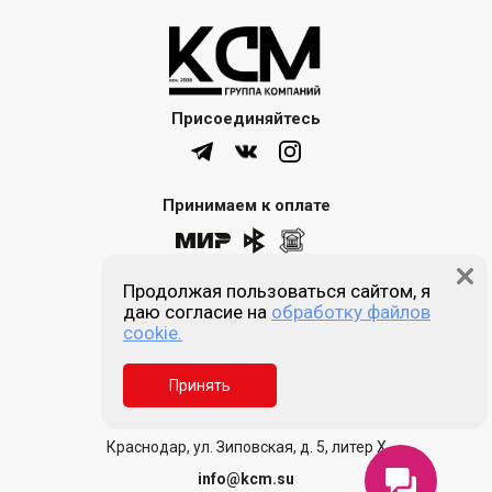
Присоединяйтесь
Принимаем к оплате
Продолжая пользоваться сайтом, я
8 (861) 205-00-77
даю согласие на
обработку файлов
cookie.
Звонок бесплатный
Принять
Пн-пт 9:00 - 18:00
Сб, Вс - выходной
Краснодар, ул. Зиповская, д. 5, литер Х
info@kcm.su