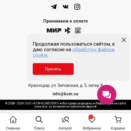
Принимаем к оплате
Продолжая пользоваться сайтом, я
8 (861) 205-00-77
даю согласие на
обработку файлов
cookie.
Звонок бесплатный
Принять
Пн-пт 9:00 - 18:00
Сб, Вс - выходной
Краснодар, ул. Зиповская, д. 5, литер Х
info@kcm.su
© 2008 - 2024 ООО «КСМ-КОМПЛЕКТ» ● Все права защищены ● Информация на сайте
www.kcm.su не является публичной офертой
Главная
Поиск
Каталог
Избранное
Корзина