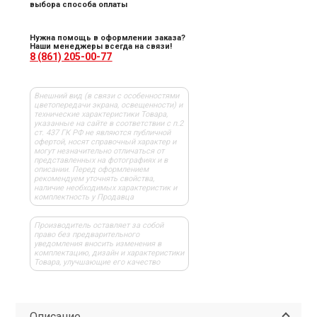
выбора способа оплаты
Нужна помощь в оформлении заказа?
Наши менеджеры всегда на связи!
8 (861) 205-00-77
Внешний вид (в связи с особенностями
цветопередачи экрана, освещенности) и
технические характеристики Товара,
указанные на сайте в соответствии с п.2
ст. 437 ГК РФ не являются публичной
офертой, носят справочный характер и
могут незначительно отличаться от
представленных на фотографиях и в
описании. Перед оформлением
рекомендуем уточнять свойства,
наличие необходимых характеристик и
комплектность у Продавца
Производитель оставляет за собой
право без предварительного
уведомления вносить изменения в
комплектацию, дизайн и характеристики
Товара, улучшающие его качество
Описание