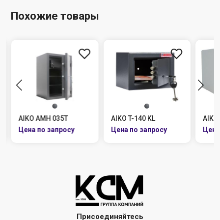
Похожие товары
AIKO AMH 035T
AIKO T-140 KL
AIKO
Присоединяйтесь