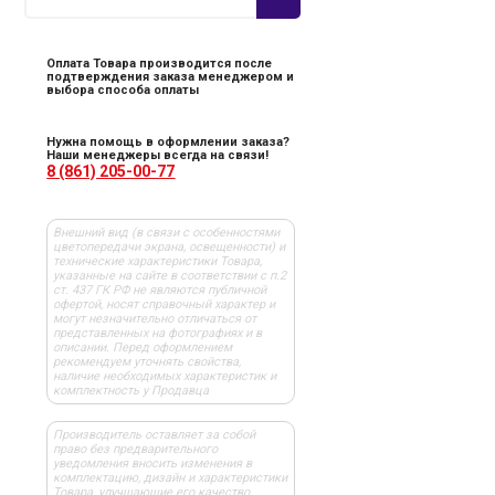
Оплата Товара производится после
подтверждения заказа менеджером и
выбора способа оплаты
Нужна помощь в оформлении заказа?
Наши менеджеры всегда на связи!
8 (861) 205-00-77
Внешний вид (в связи с особенностями
цветопередачи экрана, освещенности) и
технические характеристики Товара,
указанные на сайте в соответствии с п.2
ст. 437 ГК РФ не являются публичной
офертой, носят справочный характер и
могут незначительно отличаться от
представленных на фотографиях и в
описании. Перед оформлением
рекомендуем уточнять свойства,
наличие необходимых характеристик и
комплектность у Продавца
Производитель оставляет за собой
право без предварительного
уведомления вносить изменения в
комплектацию, дизайн и характеристики
Товара, улучшающие его качество