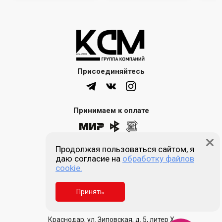
Присоединяйтесь
Принимаем к оплате
Продолжая пользоваться сайтом, я
8 (861) 205-00-77
даю согласие на
обработку файлов
cookie.
Звонок бесплатный
Принять
Пн-пт 9:00 - 18:00
Сб, Вс - выходной
Краснодар, ул. Зиповская, д. 5, литер Х