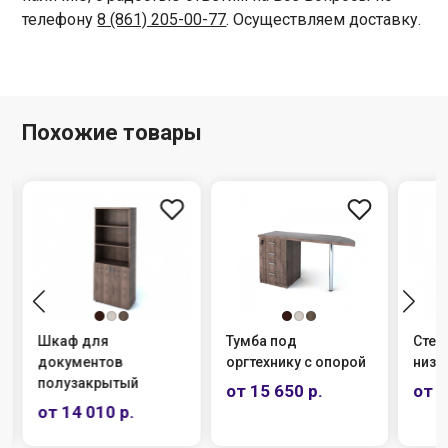
телефону
8 (861) 205-00-77
. Осуществляем доставку.
Похожие товары
Шкаф для
Тумба под
Стел
документов
оргтехнику с опорой
низк
полузакрытый
от 15 650 р.
от 5
от 14 010 р.