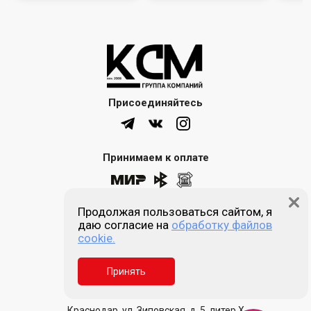
Присоединяйтесь
Принимаем к оплате
Продолжая пользоваться сайтом, я
8 (861) 205-00-77
даю согласие на
обработку файлов
cookie.
Звонок бесплатный
Принять
Пн-пт 9:00 - 18:00
Сб, Вс - выходной
Краснодар, ул. Зиповская, д. 5, литер Х