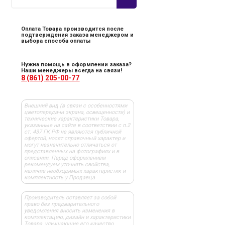
Оплата Товара производится после
подтверждения заказа менеджером и
выбора способа оплаты
Нужна помощь в оформлении заказа?
Наши менеджеры всегда на связи!
8 (861) 205-00-77
Внешний вид (в связи с особенностями
цветопередачи экрана, освещенности) и
технические характеристики Товара,
указанные на сайте в соответствии с п.2
ст. 437 ГК РФ не являются публичной
офертой, носят справочный характер и
могут незначительно отличаться от
представленных на фотографиях и в
описании. Перед оформлением
рекомендуем уточнять свойства,
наличие необходимых характеристик и
комплектность у Продавца
Производитель оставляет за собой
право без предварительного
уведомления вносить изменения в
комплектацию, дизайн и характеристики
Товара, улучшающие его качество