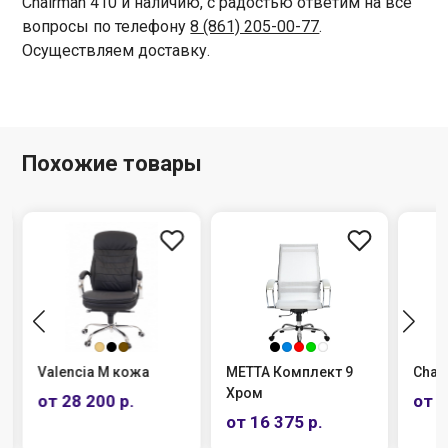
Chairman 410 и наличию, с радостью ответим на все
вопросы по телефону
8 (861) 205-00-77
.
Осуществляем доставку.
Похожие товары
Valencia M кожа
МЕТТА Комплект 9
Chai
Хром
от 28 200 р.
от 1
от 16 375 р.