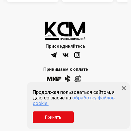
Присоединяйтесь
Принимаем к оплате
Продолжая пользоваться сайтом, я
8 (861) 205-00-77
даю согласие на
обработку файлов
cookie.
Звонок бесплатный
Принять
Пн-пт 9:00 - 18:00
Сб, Вс - выходной