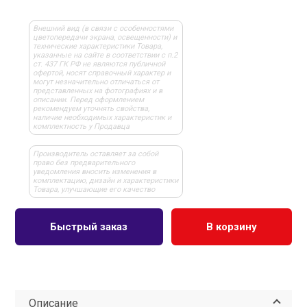
Внешний вид (в связи с особенностями
цветопередачи экрана, освещенности) и
технические характеристики Товара,
указанные на сайте в соответствии с п.2
ст. 437 ГК РФ не являются публичной
офертой, носят справочный характер и
могут незначительно отличаться от
представленных на фотографиях и в
описании. Перед оформлением
рекомендуем уточнять свойства,
наличие необходимых характеристик и
комплектность у Продавца
Производитель оставляет за собой
право без предварительного
уведомления вносить изменения в
комплектацию, дизайн и характеристики
Товара, улучшающие его качество
Быстрый заказ
В корзину
Описание