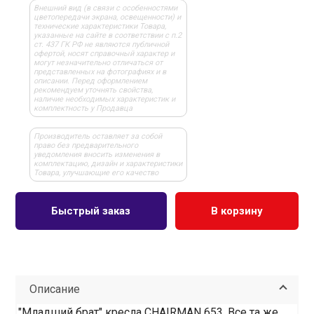
Внешний вид (в связи с особенностями
цветопередачи экрана, освещенности) и
технические характеристики Товара,
указанные на сайте в соответствии с п.2
ст. 437 ГК РФ не являются публичной
офертой, носят справочный характер и
могут незначительно отличаться от
представленных на фотографиях и в
описании. Перед оформлением
рекомендуем уточнять свойства,
наличие необходимых характеристик и
комплектность у Продавца
Производитель оставляет за собой
право без предварительного
уведомления вносить изменения в
комплектацию, дизайн и характеристики
Товара, улучшающие его качество
Быстрый заказ
В корзину
Описание
"Младший брат" кресла CHAIRMAN 653. Все та же