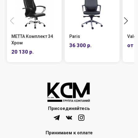
МЕТТА Комплект 34
Paris
Valen
Хром
36 300 р.
от 1
20 130 р.
Присоединяйтесь
Принимаем к оплате