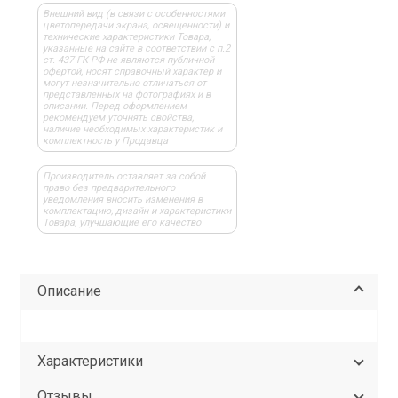
Внешний вид (в связи с особенностями
цветопередачи экрана, освещенности) и
технические характеристики Товара,
указанные на сайте в соответствии с п.2
ст. 437 ГК РФ не являются публичной
офертой, носят справочный характер и
могут незначительно отличаться от
представленных на фотографиях и в
описании. Перед оформлением
рекомендуем уточнять свойства,
наличие необходимых характеристик и
комплектность у Продавца
Производитель оставляет за собой
право без предварительного
уведомления вносить изменения в
комплектацию, дизайн и характеристики
Товара, улучшающие его качество
Описание
Характеристики
Отзывы