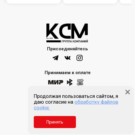
Присоединяйтесь
Принимаем к оплате
Продолжая пользоваться сайтом, я
8 (861) 205-00-77
даю согласие на
обработку файлов
cookie.
Звонок бесплатный
Принять
Пн-пт 9:00 - 18:00
Сб, Вс - выходной