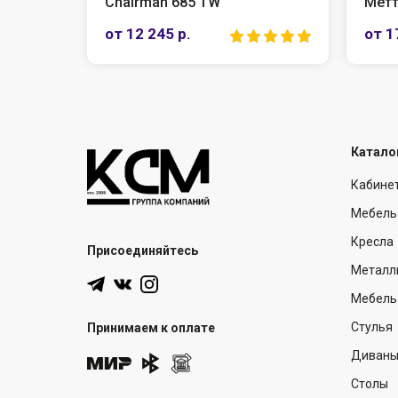
L
Chairman 685 TW
Метт
от 12 245 р.
от 1
Катало
Кабине
Мебель
Кресла
Присоединяйтесь
Металл
Мебель 
Стулья
Принимаем к оплате
Диван
Столы