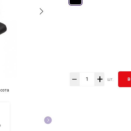
+
В
шт.
сота