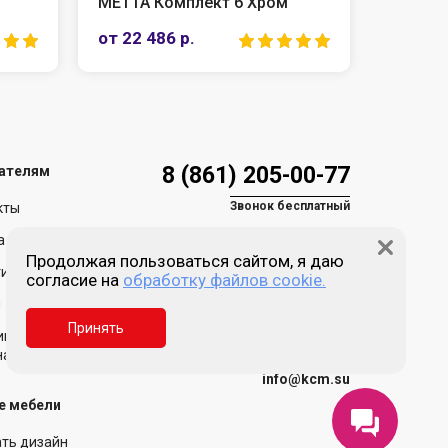
МЕТТА Комплект 6 Хром
Кресло
от 22 486 р.
от 34 2
8 (861) 205-00-77
ателям
Звонок бесплатный
кты
а и доставка
Продолжая пользоваться сайтом, я даю
ия и возврат
согласие на
обработку файлов cookie.
Пн-пт 9:00 - 18:00
Сб, Вс - выходной
и
Принять
Краснодар, ул. Зиповская,
ика обработки
д. 5, литер Х
нальных данных
info@kcm.su
е мебели
ать дизайн