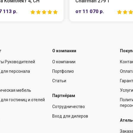
а Комплект 4, СН
Chairman 279 T
7 113 р.
от 11 070 р.
г
О компании
Покуп
ты Руководителей
О компании
Конта
 для персонала
Портфолио
Оплат
Статьи
Гарант
ическая мебель
Услуг
Партнёрам
для гостиниц и отелей
Полит
персо
Сотрудничество
Вход для дилеров
ы
Атель
Заказ