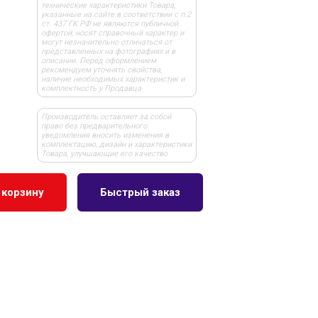
технические характеристики Товара,
указанные на сайте в соответствии с п.2
ст. 437 ГК РФ не являются публичной
офертой, носят справочный характер и
могут незначительно отличаться от
представленных на фотографиях и в
описании. Перед оформлением
рекомендуем уточнять свойства,
наличие необходимых характеристик и
комплектность у Продавца
Производитель оставляет за собой
право без предварительного
уведомления вносить изменения в
комплектацию, дизайн и характеристики
Товара, улучшающие его качество
 корзину
Быстрый заказ