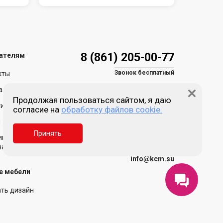
8 (861) 205-00-77
ателям
Звонок бесплатный
кты
а и доставка
Продолжая пользоваться сайтом, я даю
ия и возврат
согласие на
обработку файлов cookie.
Пн-пт 9:00 - 18:00
Сб, Вс - выходной
и
Принять
Краснодар, ул. Зиповская,
ика обработки
д. 5, литер Х
нальных данных
info@kcm.su
е мебели
ать дизайн