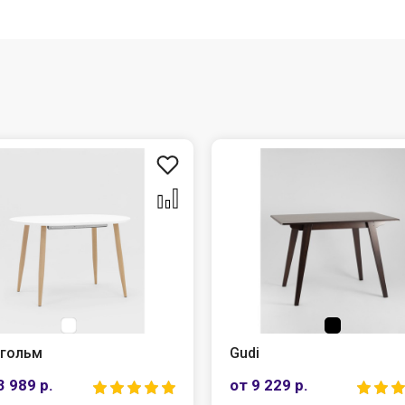
гольм
Gudi
3 989 р.
от 9 229 р.