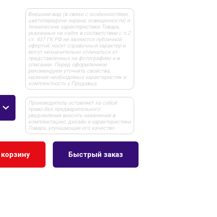
Внешний вид (в связи с особенностями
цветопередачи экрана, освещенности) и
технические характеристики Товара,
указанные на сайте в соответствии с п.2
ст. 437 ГК РФ не являются публичной
офертой, носят справочный характер и
могут незначительно отличаться от
представленных на фотографиях и в
описании. Перед оформлением
рекомендуем уточнять свойства,
наличие необходимых характеристик и
комплектность у Продавца
Производитель оставляет за собой
право без предварительного
уведомления вносить изменения в
комплектацию, дизайн и характеристики
Товара, улучшающие его качество
 корзину
Быстрый заказ