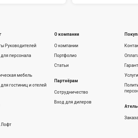
г
О компании
Покуп
ты Руководителей
О компании
Конта
 для персонала
Портфолио
Оплат
Статьи
Гарант
ическая мебель
Услуг
Партнёрам
для гостиниц и отелей
Полит
персо
Сотрудничество
Вход для дилеров
ы
Атель
Заказ
 Лофт