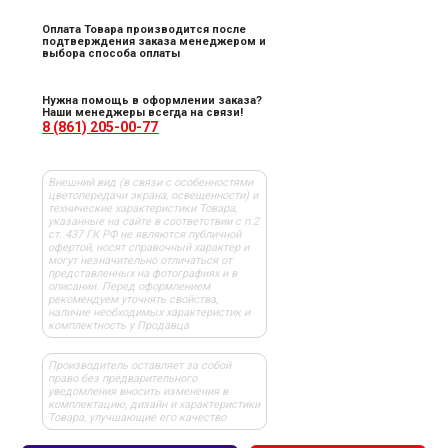
Оплата Товара производится после
подтверждения заказа менеджером и
выбора способа оплаты
Нужна помощь в оформлении заказа?
Наши менеджеры всегда на связи!
8 (861) 205-00-77
Внешний вид (в связи с особенностями
цветопередачи экрана, освещенности) и
технические характеристики Товара,
указанные на сайте в соответствии с п.2
ст. 437 ГК РФ не являются публичной
офертой, носят справочный характер и
могут незначительно отличаться от
представленных на фотографиях и в
описании. Перед оформлением
рекомендуем уточнять свойства,
наличие необходимых характеристик и
комплектность у Продавца
Производитель оставляет за собой
право без предварительного
уведомления вносить изменения в
комплектацию, дизайн и характеристики
Товара, улучшающие его качество