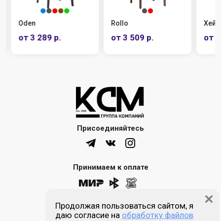
Oden
Rollo
Хейд
от 3 289 р.
от 3 509 р.
от 4
Присоединяйтесь
Принимаем к оплате
Продолжая пользоваться сайтом, я
8 (861) 205-00-77
даю согласие на
обработку файлов