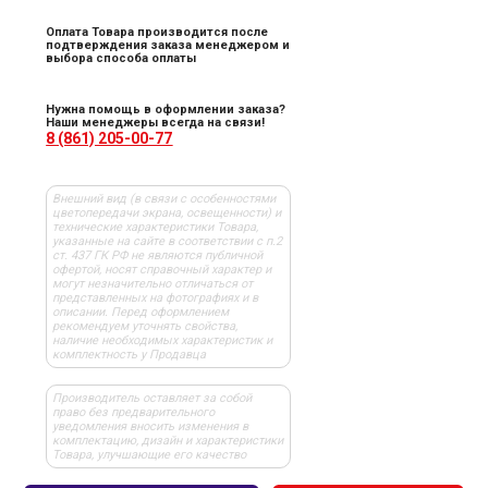
Оплата Товара производится после
подтверждения заказа менеджером и
выбора способа оплаты
Нужна помощь в оформлении заказа?
Наши менеджеры всегда на связи!
8 (861) 205-00-77
Внешний вид (в связи с особенностями
цветопередачи экрана, освещенности) и
технические характеристики Товара,
указанные на сайте в соответствии с п.2
ст. 437 ГК РФ не являются публичной
офертой, носят справочный характер и
могут незначительно отличаться от
представленных на фотографиях и в
описании. Перед оформлением
рекомендуем уточнять свойства,
наличие необходимых характеристик и
комплектность у Продавца
Производитель оставляет за собой
право без предварительного
уведомления вносить изменения в
комплектацию, дизайн и характеристики
Товара, улучшающие его качество