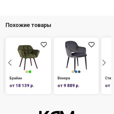
Похожие товары
Брайан
Венера
Стит
от 18 139 р.
от 9 889 р.
от 1