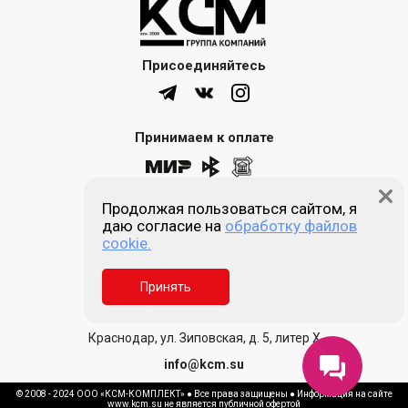
Присоединяйтесь
Принимаем к оплате
Продолжая пользоваться сайтом, я
8 (861) 205-00-77
даю согласие на
обработку файлов
cookie.
Звонок бесплатный
Принять
Пн-пт 9:00 - 18:00
Сб, Вс - выходной
Краснодар, ул. Зиповская, д. 5, литер Х
info@kcm.su
© 2008 - 2024 ООО «КСМ-КОМПЛЕКТ» ● Все права защищены ● Информация на сайте
www.kcm.su не является публичной офертой