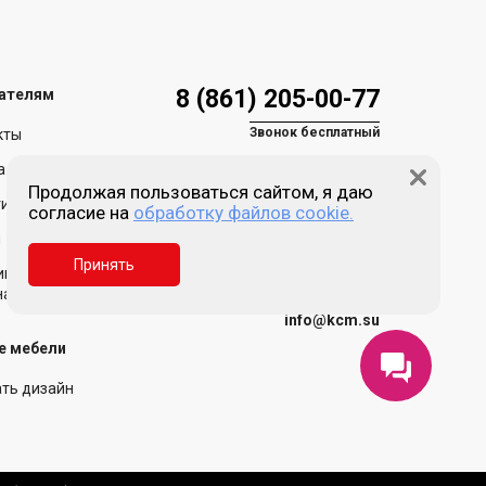
8 (861) 205-00-77
ателям
Звонок бесплатный
кты
а и доставка
Продолжая пользоваться сайтом, я даю
ия и возврат
согласие на
обработку файлов cookie.
Пн-пт 9:00 - 18:00
Сб, Вс - выходной
и
Принять
Краснодар, ул. Зиповская,
ика обработки
д. 5, литер Х
нальных данных
info@kcm.su
е мебели
ать дизайн