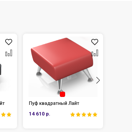
йт
Пуф квадратный Лайт
Двухме
14 610 р.
24 885 