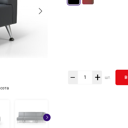
+
В
шт.
сота