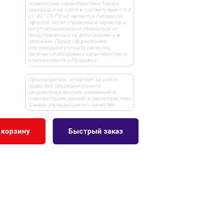
технические характеристики Товара,
указанные на сайте в соответствии с п.2
ст. 437 ГК РФ не являются публичной
офертой, носят справочный характер и
могут незначительно отличаться от
представленных на фотографиях и в
описании. Перед оформлением
рекомендуем уточнять свойства,
наличие необходимых характеристик и
комплектность у Продавца
Производитель оставляет за собой
право без предварительного
уведомления вносить изменения в
комплектацию, дизайн и характеристики
Товара, улучшающие его качество
 корзину
Быстрый заказ